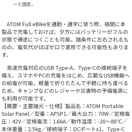
ーと固定。
ATOM Full eBikeを通勤・通学に使う際、昼間に本
製品で充電しておけば、夕方にはバッテリーがフルの
状態で帰途につくことも可能。諸条件に左右されるも
のの、電気代がほぼゼロで運用できる可能性もありま
す。
急速充電対応のUSB Type-A、Type-Cの接続端子を
備え、スマホやPCの充電をはじめ、広範なUSB機器へ
の給電が可能。軽量で折りたたんで手軽に持ち運べる
ため、キャンプなどのレジャーや災害時の予備電源に
も利用が可能です。
【概要・主要諸元・仕様】製品名：ATOM Portable
Solar Panel／型番：APSP1／最大出力：70W／定格電
圧：42V／定格電流：1.66A／動作温度：-20～80℃／
本体重量：2.5kg／接続端子：DCポートx1、Type-C