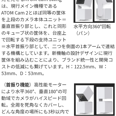
は、現行メイン機種である
ATOM Cam 2とほぼ同等の筐体
を上段のカメラ本体ユニット＝
垂直首振り部とし、これと同形
水平方向360°回転
のキューブ状の筐体を、台座上
（パン）
で回転する下段の支持ユニット
＝水平首振り部として、二つを側面の1本アームで連結
する機構としています。新機軸の設計デザインに現行
筐体を組み込むことにより、ブランド統一性と開発コ
ストの低減にも繋げています。H：122.5mm、W：
53mm、D：53mm。
（
首振り機能
）高性能モーター
により水平360°、垂直180°の可
動域でカメラがハイスピード回
転。全周を死角なくカバーし、
どんな角度の場所にも3秒以内で