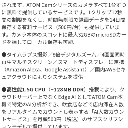
されます。ATOM Camシリーズのカメラすべて1台ずつ
に無料で提供しているサービスです。1クリップ12秒
間の制限をなくし、時間無制限で録画データを14日間
保存する有料サービス（500円/台）も提供していま
す。カメラ本体のスロットに最大32GBのmicroSDカー
ドを挿してローカル保存も可能。
●タイムラプス撮影／8倍デジタルズーム／4画面同時
再生マルチスクリーン／スマートディスプレーに連携
（Amazon Alexa、Google Assistant）／国内AWSセキ
ュアクラウドによりシステムを提供
●
高性能1.5G CPU
（+
128MB DDR
）搭載により、ク
ラウドサーバー上でなくEdge AI としてATOM Cam本
機で特定のAI分析ができ、飲食店などで店内滞在人数
をリアルタイムでカウントし表示する「AI人数カウン
トサービス」を月額500円（税込）のサブスクリプシ
ョンモデルで提供しています。