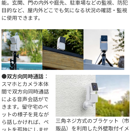
能。玄関、門の内外や庭先、駐車場などの監視、防犯
目的など、屋内外どこでも気になる状況の確認・監視
に使用できます。
●
双方向同時通話
：
スマホとカメラ本体
間で双方向同時通話
による音声会話がで
きます。留守宅のペ
ットの様子を見なが
三角ネジ方式のブラケット（市
ら話しかければ、ペ
販品）を利用した外壁取付イメ
ットを孤独にしませ