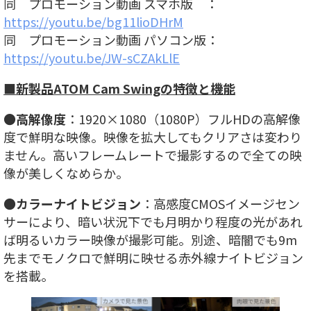
同 プロモーション動画 スマホ版 ：
https://youtu.be/bg11lioDHrM
同 プロモーション動画 パソコン版：
https://youtu.be/JW-sCZAkLlE
■新製品ATOM Cam Swingの特徴と機能
●
高解像度
：1920×1080（1080P）フルHDの高解像
度で鮮明な映像。映像を拡大してもクリアさは変わり
ません。高いフレームレートで撮影するので全ての映
像が美しくなめらか。
●
カラーナイトビジョン
：高感度CMOSイメージセン
サーにより、暗い状況下でも月明かり程度の光があれ
ば明るいカラー映像が撮影可能。別途、暗闇でも9m
先までモノクロで鮮明に映せる赤外線ナイトビジョン
を搭載。