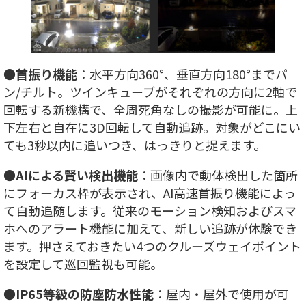
●
首振り機能
：水平方向360°、垂直方向180°までパ
ン/チルト。ツインキューブがそれぞれの方向に2軸で
回転する新機構で、全周死角なしの撮影が可能に。上
下左右と自在に3D回転して自動追跡。対象がどこにい
ても3秒以内に追いつき、はっきりと捉えます。
●
AIによる賢い検出機能
：画像内で動体検出した箇所
にフォーカス枠が表示され、AI高速首振り機能によっ
て自動追随します。従来のモーション検知およびスマ
ホへのアラート機能に加えて、新しい追跡が体験でき
ます。押さえておきたい4つのクルーズウェイポイント
を設定して巡回監視も可能。
●
IP65等級の防塵防水性能
：屋内・屋外で使用が可